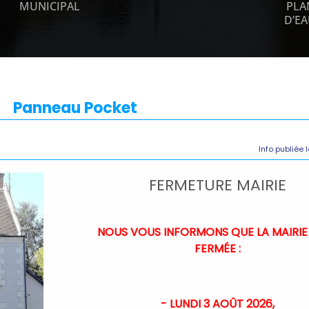
MUNICIPAL
PLA
D’E