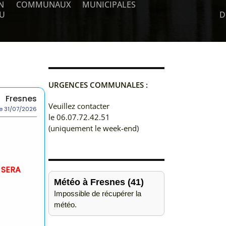
N
COMMUNAUX
MUNICIPALES
AU
D
URGENCES COMMUNALES :
Veuillez contacter
le 06.07.72.42.51
(uniquement le week-end)
Météo à Fresnes (41)
Impossible de récupérer la
météo.