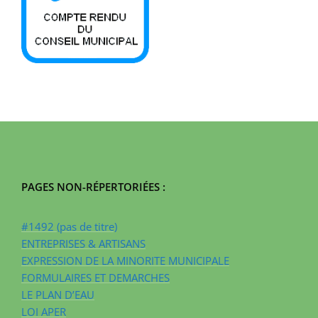
PAGES NON-RÉPERTORIÉES :
#1492 (pas de titre)
ENTREPRISES & ARTISANS
EXPRESSION DE LA MINORITE MUNICIPALE
FORMULAIRES ET DEMARCHES
LE PLAN D’EAU
LOI APER