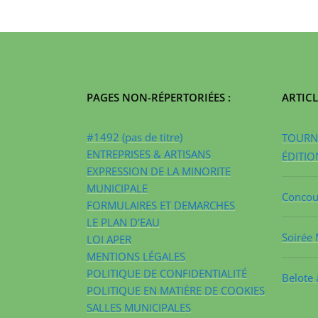
PAGES NON-RÉPERTORIÉES :
ARTICL
#1492 (pas de titre)
TOURNO
ENTREPRISES & ARTISANS
ÉDITIO
EXPRESSION DE LA MINORITE
MUNICIPALE
Concour
FORMULAIRES ET DEMARCHES
LE PLAN D’EAU
Soirée 
LOI APER
MENTIONS LÉGALES
POLITIQUE DE CONFIDENTIALITÉ
Belote 
POLITIQUE EN MATIÈRE DE COOKIES
SALLES MUNICIPALES