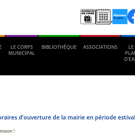
E
LE CORPS
BIBLIOTHÈQUE
ASSOCIATIONS
LE
MUNICIPAL
PLA
D’E
raires d’ouverture de la mairie en période estiva
nsion !