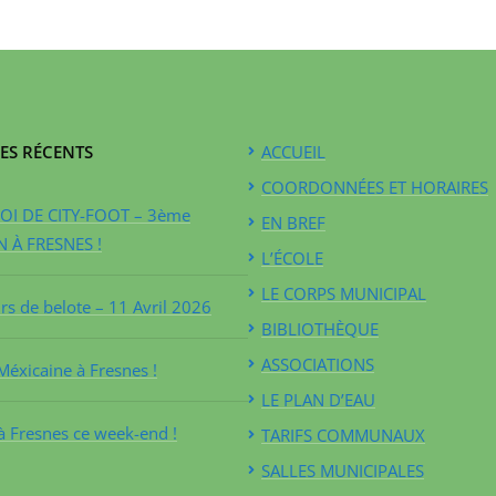
ES RÉCENTS
ACCUEIL
COORDONNÉES ET HORAIRES
I DE CITY-FOOT – 3ème
EN BREF
N À FRESNES !
L’ÉCOLE
LE CORPS MUNICIPAL
s de belote – 11 Avril 2026
BIBLIOTHÈQUE
ASSOCIATIONS
Méxicaine à Fresnes !
LE PLAN D’EAU
à Fresnes ce week-end !
TARIFS COMMUNAUX
SALLES MUNICIPALES