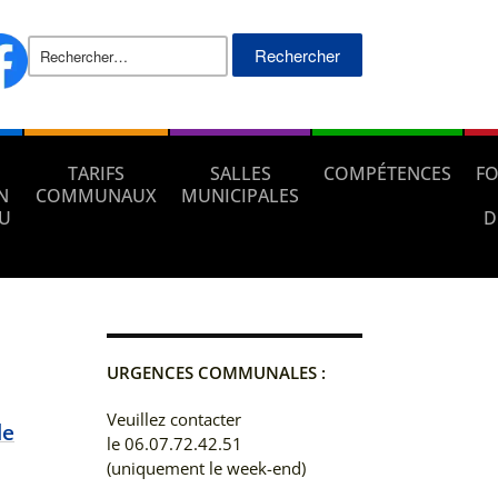
Rechercher :
TARIFS
SALLES
COMPÉTENCES
FO
N
COMMUNAUX
MUNICIPALES
AU
D
URGENCES COMMUNALES :
Veuillez contacter
le
le 06.07.72.42.51
(uniquement le week-end)