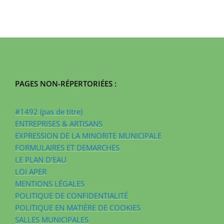
PAGES NON-RÉPERTORIÉES :
#1492 (pas de titre)
ENTREPRISES & ARTISANS
EXPRESSION DE LA MINORITE MUNICIPALE
FORMULAIRES ET DEMARCHES
LE PLAN D’EAU
LOI APER
MENTIONS LÉGALES
POLITIQUE DE CONFIDENTIALITÉ
POLITIQUE EN MATIÈRE DE COOKIES
SALLES MUNICIPALES