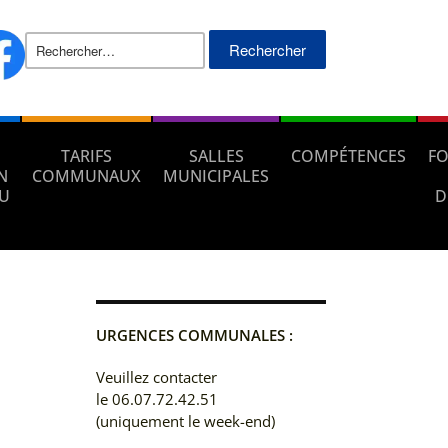
Rechercher :
TARIFS
SALLES
COMPÉTENCES
FO
N
COMMUNAUX
MUNICIPALES
AU
D
URGENCES COMMUNALES :
Veuillez contacter
le 06.07.72.42.51
(uniquement le week-end)