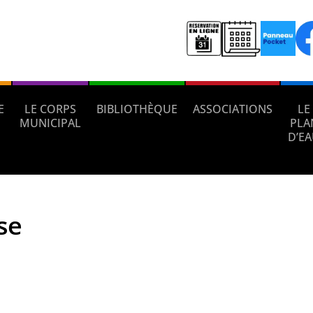
E
LE CORPS
BIBLIOTHÈQUE
ASSOCIATIONS
LE
MUNICIPAL
PLA
D’E
se