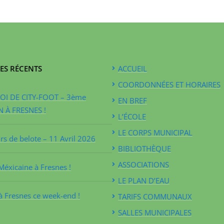
ES RÉCENTS
ACCUEIL
COORDONNÉES ET HORAIRES
I DE CITY-FOOT – 3ème
EN BREF
N À FRESNES !
L’ÉCOLE
LE CORPS MUNICIPAL
s de belote – 11 Avril 2026
BIBLIOTHÈQUE
ASSOCIATIONS
Méxicaine à Fresnes !
LE PLAN D’EAU
à Fresnes ce week-end !
TARIFS COMMUNAUX
SALLES MUNICIPALES