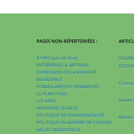
PAGES NON-RÉPERTORIÉES :
ARTICL
#1492 (pas de titre)
TOURNO
ENTREPRISES & ARTISANS
ÉDITIO
EXPRESSION DE LA MINORITE
MUNICIPALE
Concour
FORMULAIRES ET DEMARCHES
LE PLAN D’EAU
Soirée 
LOI APER
MENTIONS LÉGALES
POLITIQUE DE CONFIDENTIALITÉ
Belote 
POLITIQUE EN MATIÈRE DE COOKIES
SALLES MUNICIPALES