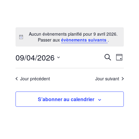
Aucun évènements planifié pour 9 avril 2026.
Notice
Passer aux
évènements suivants
.
09/04/2026
Recherc
Navig
Recherche
Jour
de
Sélectionnez
et
vues
une
Jour précédent
Jour suivant
navigat
date.
Évèn
de
S’abonner au calendrier
vues
Évènem